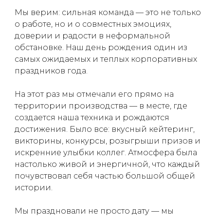
Мы верим: сильная команда — это не только
(050) 347-27-05
о работе, но и о совместных эмоциях,
(067) 351-45-15
доверии и радости в неформальной
обстановке. Наш день рождения один из
самых ожидаемых и теплых корпоративных
праздников года.
На этот раз мы отмечали его прямо на
территории производства — в месте, где
создается наша техника и рождаются
достижения. Было все: вкусный кейтеринг,
викторины, конкурсы, розыгрыши призов и
искренние улыбки коллег. Атмосфера была
настолько живой и энергичной, что каждый
почувствовал себя частью большой общей
истории.
Мы праздновали не просто дату — мы