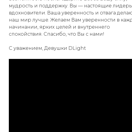
мудрость и поддержку. Вы — настоящие лидеры
(050) 347-27-05
вдохновители. Ваша уверенность и отвага дела
(067) 351-45-15
наш мир лучше. Желаем Вам уверенности в каж
начинании, ярких целей и внутреннего
спокойствия. Спасибо, что Вы с нами!
С уважением, Девушки DLight