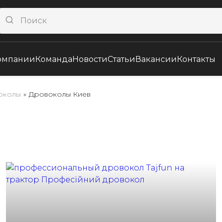
омпании
Команда
Новости
Статьи
Вакансии
Контакты
околы
»
Дровоколы Киев