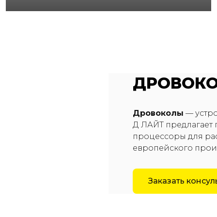
ДРОВОКО
Дровоколы
— устро
Д ЛАЙТ предлагает
процессоры для ра
европейского произ
Заказать консу