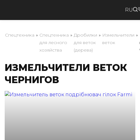
RU
Спецтехника
»
Спецтехника
»
Дробилки
»
Измельчители
»
для лесного
для веток
веток
хозяйства
(дерева)
ИЗМЕЛЬЧИТЕЛИ ВЕТОК
ЧЕРНИГОВ