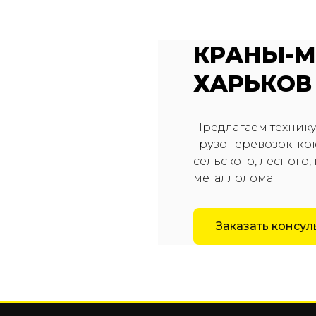
КРАНЫ-
ХАРЬКОВ
Предлагаем технику
грузоперевозок: к
сельского, лесного
металлолома.
Заказать консу