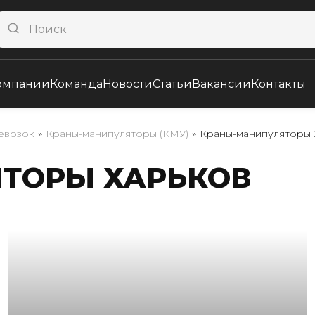
омпании
Команда
Новости
Статьи
Вакансии
Контакты
ревозок
»
Краны-манипуляторы (КМУ)
»
Краны-манипуляторы 
ТОРЫ ХАРЬКОВ