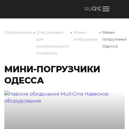
RU
Спецтехника
»
Спецтехника
»
Мини-
»
Мини-
для
погрузчики
погрузчики
коммунального
Одесса
хозяйства
МИНИ-ПОГРУЗЧИКИ
ОДЕССА