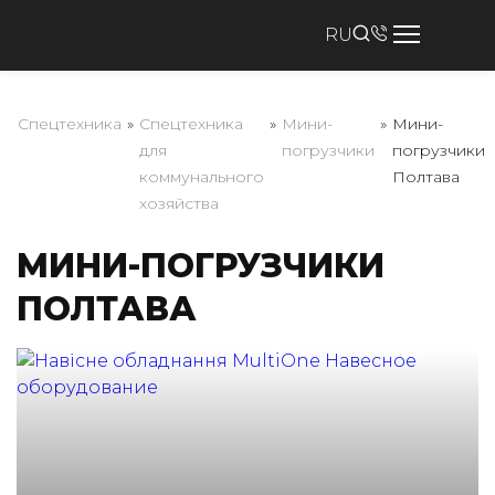
RU
Спецтехника
»
Спецтехника
»
Мини-
»
Мини-
для
погрузчики
погрузчики
коммунального
Полтава
хозяйства
МИНИ-ПОГРУЗЧИКИ
ПОЛТАВА