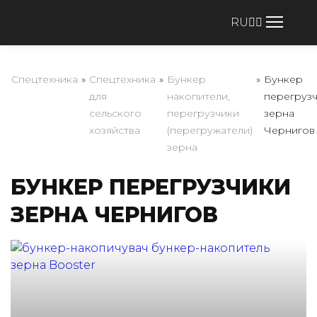
RU
Спецтехника
»
Спецтехника
»
Бункер
»
Бункер
для
накопители,
перегруз
сельского
перегрузчики
зерна
хозяйства
(перегружатели)
Чернигов
зерна
БУНКЕР ПЕРЕГРУЗЧИКИ
ЗЕРНА ЧЕРНИГОВ