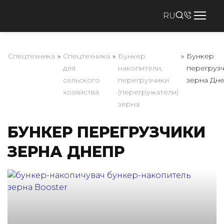
RU
Спецтехника
»
Спецтехника
»
Бункер
»
Бункер
для
накопители,
перегруз
сельского
перегрузчики
зерна Дн
хозяйства
(перегружатели)
зерна
БУНКЕР ПЕРЕГРУЗЧИКИ
ЗЕРНА ДНЕПР