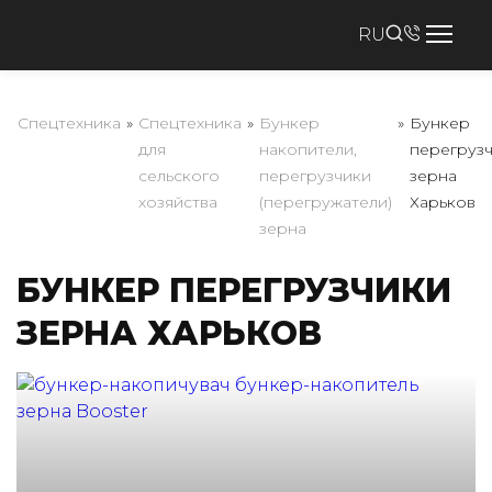
RU
Спецтехника
»
Спецтехника
»
Бункер
»
Бункер
для
накопители,
перегруз
сельского
перегрузчики
зерна
хозяйства
(перегружатели)
Харьков
зерна
БУНКЕР ПЕРЕГРУЗЧИКИ
ЗЕРНА ХАРЬКОВ