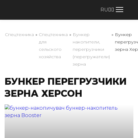
RU
Спецтехника
»
Спецтехника
»
Бункер
»
Бункер
для
накопители,
перегруз
сельского
перегрузчики
зерна Хе
хозяйства
(перегружатели)
зерна
БУНКЕР ПЕРЕГРУЗЧИКИ
ЗЕРНА ХЕРСОН