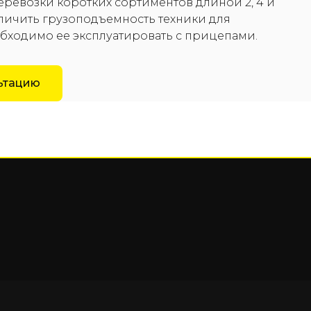
еревозки коротких сортиментов длиной 2, 4 и
еличить грузоподъемность техники для
обходимо ее эксплуатировать с прицепами.
льтацию