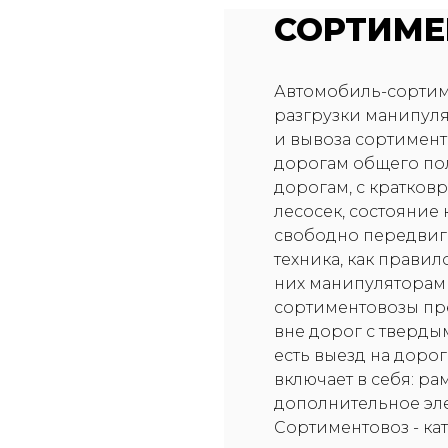
СОРТИМЕ
Автомобиль-сортиме
разгрузки манипуля
и вывоза сортименто
дорогам общего по
дорогам, с кратко
лесосек, состояние
свободно передвига
техника, как правил
них манипуляторами
сортиментовозы пре
вне дорог с тверды
есть выезд на доро
включает в себя: ра
дополнительное эл
Сортиментовоз - к