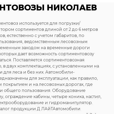
НТОВОЗЫ НИКОЛАЕВ
нтовоз используется для погрузки/
тором сортиментов длиной от 2 до 6 метров
в, естественно с учетом габаритов, по
льзования, ведомственным лесовозным
временным заходом на временные дороги
 которых дает возможность сортиментовозу
ться. Поставляется сортиментовозная
о, в двух комплектациях, с установленными на
 для леса и без них. Автомобили-
дназначены для эксплуатации, как правило,
м покрытием и на лесовозных дорогах, где
ги общего пользования. Оборудование
му, ограждение кабины, четыре коника, настил,
ектрооборудование и гидроманипулятор.
аталог продукции Д ЛАйТАвтомобили