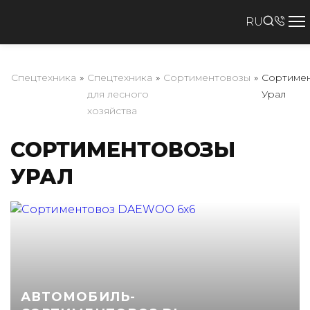
RU
Спецтехника
»
Спецтехника
»
Сортиментовозы
»
Сортиме
для лесного
Урал
хозяйства
СОРТИМЕНТОВОЗЫ
УРАЛ
АВТОМОБИЛЬ-