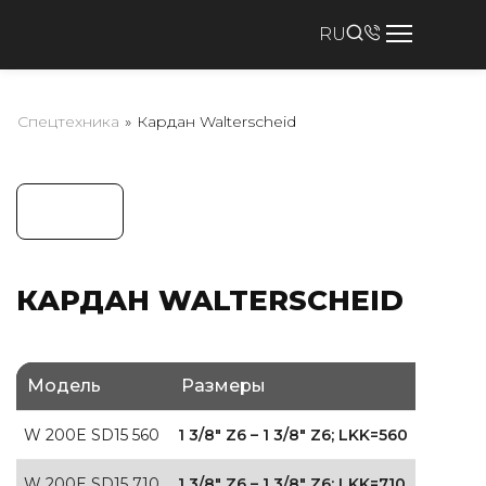
RU
Спецтехника
»
Кардан Walterscheid
КАРДАН WALTERSCHEID
Модель
Размеры
W 200E SD15 560
1 3/8″ Z6 – 1 3/8″ Z6; LKK=560
W 200E SD15 710
1 3/8″ Z6 – 1 3/8″ Z6; LKK=710