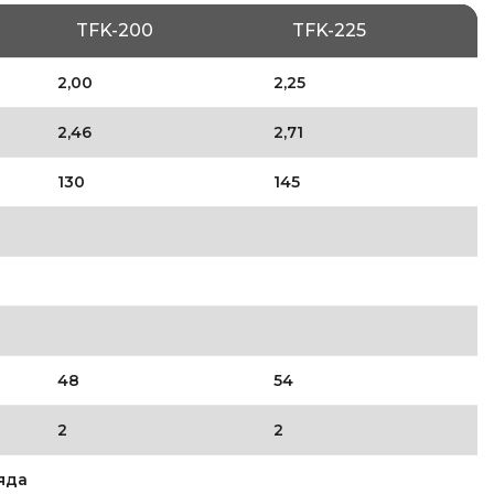
TFK-200
TFK-225
2,00
2,25
2,46
2,71
130
145
48
54
2
2
яда