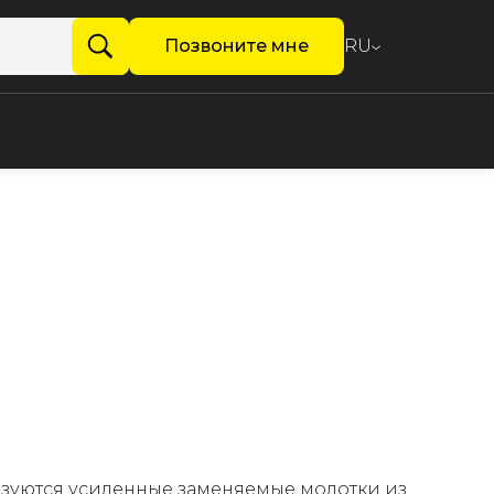
Позвоните мне
RU
льзуются усиленные заменяемые молотки из