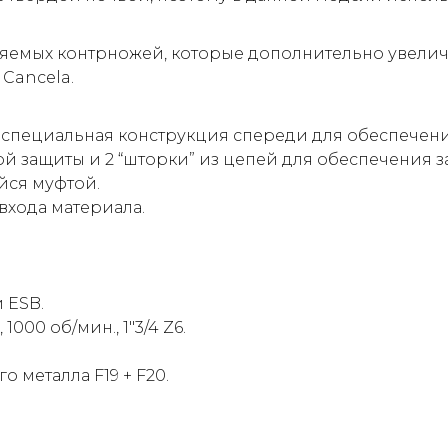
няемых контрножей, которые дополнительно увели
Cancela.
специальная конструкция спереди для обеспечени
й защиты и 2 “шторки” из цепей для обеспечения з
йся муфтой.
входа материала.
 ESB.
000 об/мин., 1″3/4 Z6.
 металла F19 + F20.