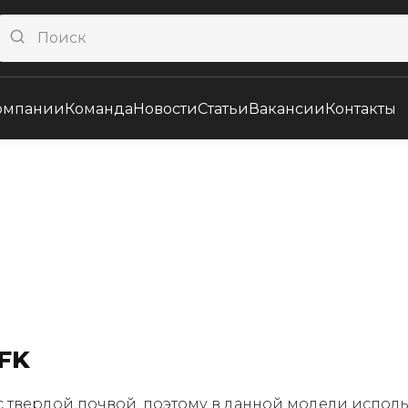
омпании
Команда
Новости
Статьи
Вакансии
Контакты
FK
 с твердой почвой, поэтому в данной модели испо