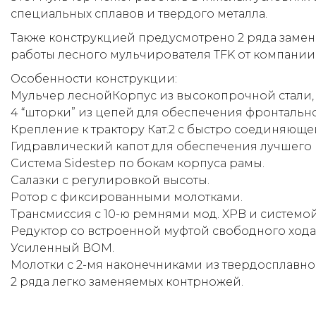
специальных сплавов и твердого металла.
Также конструкцией предусмотрено 2 ряда заме
работы лесного мульчирователя TFK от компании 
Особенности конструкции:
Мульчер леснойКорпус из высокопрочной стали, 
4 “шторки” из цепей для обеспечения фронтально
Крепление к трактору Кат.2 с быстро соединяюще
Гидравлический капот для обеспечения лучшего 
Система Sidestep по бокам корпуса рамы.
Салазки с регулировкой высоты.
Ротор с фиксированными молотками.
Трансмиссия с 10-ю ремнями мод. XPB и системой
Редуктор со встроенной муфтой свободного хода, 1
Усиленный ВОМ.
Молотки с 2-мя наконечниками из твердосплавного
2 ряда легко заменяемых контрножей.