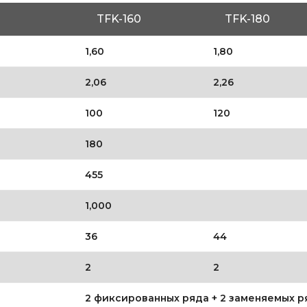
TFK-160
TFK-180
1,60
1,80
2,06
2,26
100
120
180
455
1,000
36
44
2
2
2 фиксированных ряда + 2 заменяемых р