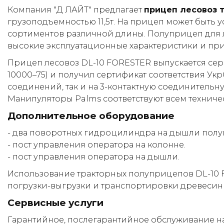
Компания "Д ЛАЙТ" предлагает
прицеп лесовоз 
грузоподъемностью 11,5т. На прицеп может быть 
сортиментов различной длины. Полуприцеп для л
высокие эксплуатационные характеристики и при
Прицеп лесовоз DL-10 FORESTER выпускается сер
10000–75) и получил сертификат соответствия У
соединений, так и на 3-контактную соединительн
Манипуляторы Palms соответствуют всем техниче
Дополнительное оборудование
- два поворотных гидроцилиндра на дышли полу
- пост управления оператора на колонне.
- пост управления оператора на дышли.
Использование тракторных полуприцепов DL-10 F
погрузки-выгрузки и транспортировки древесины
Сервисные услуги
Гарантийное, послегарантийное обслуживание на