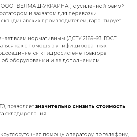
а ООО "ВЕЛМАШ-УКРАИНА") с усиленной рамой
 ротатором и захватом для перевозки
 скандинавских производителей, гарантирует
чает всем нормативным (ДСТУ 2189–93, ГОСТ
иваться как с помощью унифицированных
одсоединяется к гидросистеме трактора.
С об оборудовании и ее дополнениям.
ТЗ, позволяет
значительно снизить стоимость
та складирования.
 круглосуточная помощь оператору по телефону,