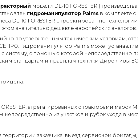
тракторный
модели DL-10 FORESTER (производств
установлен
гидроманипулятор Palms
в комплекте с
еса DL-10 FORESTER спроектирован по технологии
 этом значительно дешевле европейских аналогов.
ийно по утвержденным техническим условиям, отве
крСЕПРО. Гидроманипулятор Palms может устанавл
ую систему, с помощью которой непосредственно п
ским стандартам и правилам техники Директивы Е
прицепа.
ORESTER, агрегатированных с тракторами марок М
 непосредственно из участков и рубок ухода в мес
 территории заказчика, выезд сервисной бригады,