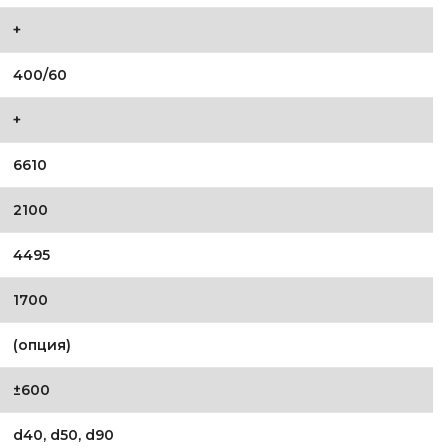
+
400/60
+
6610
2100
4495
1700
(опция)
±600
d40, d50, d90