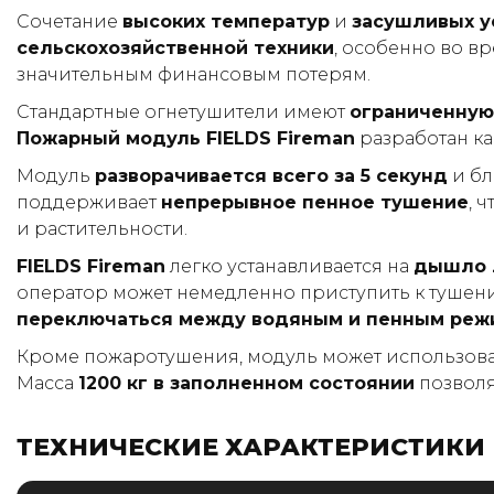
Сочетание
высоких температур
и
засушливых у
сельскохозяйственной техники
, особенно во в
значительным финансовым потерям.
Стандартные огнетушители имеют
ограниченную
Пожарный модуль FIELDS Fireman
разработан ка
Модуль
разворачивается всего за 5 секунд
и бл
поддерживает
непрерывное пенное тушение
, 
и растительности.
FIELDS Fireman
легко устанавливается на
дышло 
оператор может немедленно приступить к тушени
переключаться между водяным и пенным реж
Кроме пожаротушения, модуль может использова
Масса
1200 кг в заполненном состоянии
позволя
ТЕХНИЧЕСКИЕ ХАРАКТЕРИСТИКИ