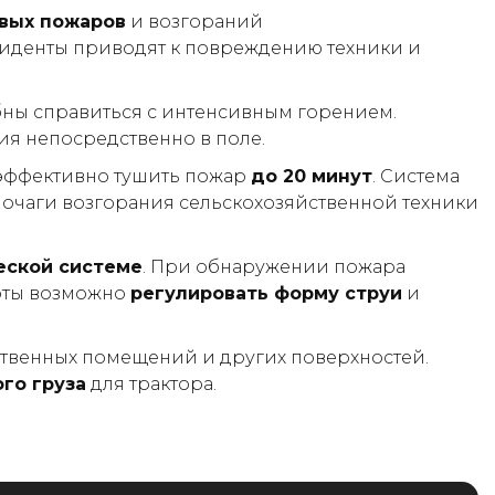
вых пожаров
и возгораний
циденты приводят к повреждению техники и
бны справиться с интенсивным горением.
ия непосредственно в поле.
эффективно тушить пожар
до 20 минут
. Система
ь очаги возгорания сельскохозяйственной техники
еской системе
. При обнаружении пожара
боты возможно
регулировать форму струи
и
дственных помещений и других поверхностей.
го груза
для трактора.