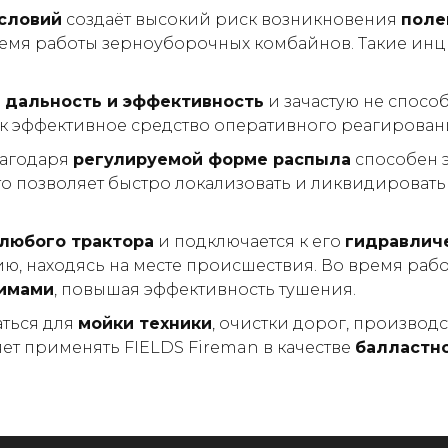
словий
создаёт высокий риск возникновения
поле
ремя работы зерноуборочных комбайнов. Такие ин
 дальность и эффективность
и зачастую не спосо
к эффективное средство оперативного реагирован
агодаря
регулируемой форме распыла
способен 
что позволяет быстро локализовать и ликвидироват
любого трактора
и подключается к его
гидравлич
ю, находясь на месте происшествия. Во время ра
имами
, повышая эффективность тушения.
ться для
мойки техники
, очистки дорог, произво
ет применять FIELDS Fireman в качестве
балластно