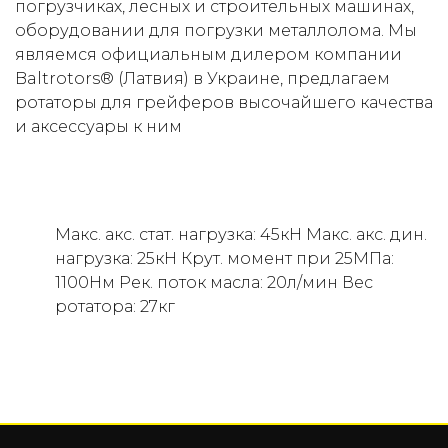
погрузчиках, лесных и строительных машинах,
оборудовании для погрузки металлолома. Мы
(050) 347-27-05
являемся официальным дилером компании
(067) 351-45-15
Baltrotors® (Латвия) в Украине, предлагаем
ротаторы для грейферов высочайшего качества
и аксессуары к ним
Макс. акс. стат. нагрузка: 45кН Макс. акс. дин.
нагрузка: 25кН Крут. момент при 25МПа:
1100Нм Рек. поток масла: 20л/мин Вес
ротатора: 27кг