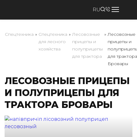
RU
Спецтехника
»
Спецтехника
»
Лесовозные
»
Лесовозные
для лесного
прицепы и
прицепы и
хозяйства
полуприцепы
полуприцеп
для трактора
для трактор
Бровары
ЛЕСОВОЗНЫЕ ПРИЦЕПЫ
И ПОЛУПРИЦЕПЫ ДЛЯ
ТРАКТОРА БРОВАРЫ