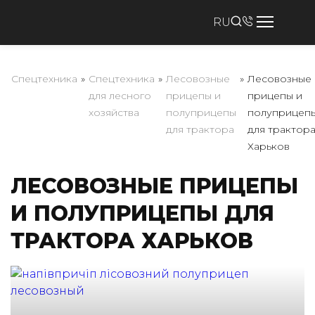
RU
Спецтехника
»
Спецтехника
»
Лесовозные
»
Лесовозные
для лесного
прицепы и
прицепы и
хозяйства
полуприцепы
полуприцеп
для трактора
для трактор
Харьков
ЛЕСОВОЗНЫЕ ПРИЦЕПЫ
И ПОЛУПРИЦЕПЫ ДЛЯ
ТРАКТОРА ХАРЬКОВ