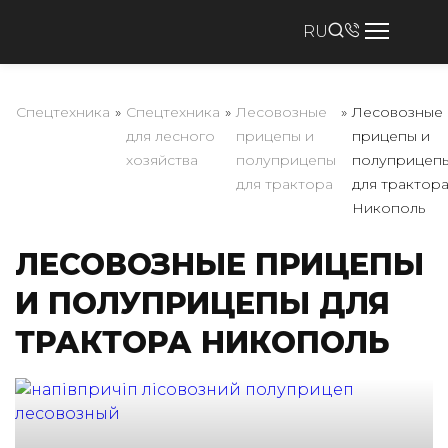
RU
Спецтехника
»
Спецтехника
»
Лесовозные
»
Лесовозные
для лесного
прицепы и
прицепы и
хозяйства
полуприцепы
полуприцеп
для трактора
для трактор
Никополь
ЛЕСОВОЗНЫЕ ПРИЦЕПЫ
И ПОЛУПРИЦЕПЫ ДЛЯ
ТРАКТОРА НИКОПОЛЬ