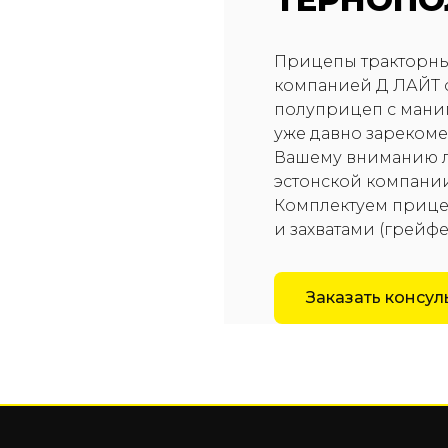
Прицепы тракторны
компанией Д ЛАЙТ о
полуприцеп с ман
уже давно зарекоме
Вашему вниманию л
эстонской компани
Комплектуем прице
и захватами (грейф
Заказать консу