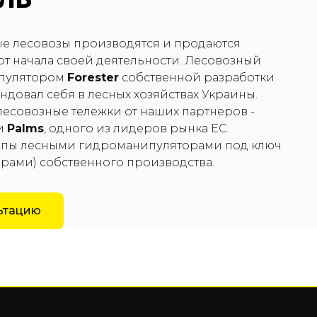
е лесовозы производятся и продаются
т начала своей деятельности. Лесовозный
ипулятором
Forester
собственной разработки
ндовал себя в лесных хозяйствах Украины.
есовозные тележки от наших партнеров -
и
Palms
, одного из лидеров рынка ЕС.
пы лесными гидроманипуляторами под ключ
ерами) собственного производства.
льтацию