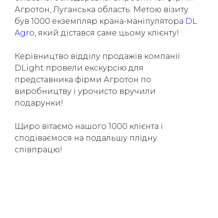
Агротон, Луганська область. Метою візиту
(050) 347-27-05
був 1000 екземпляр крана-маніпулятора
DL
(067) 351-45-15
Agro
, який дістався саме цьому клієнту!
Керівництво відділу продажів компанії
DLight провели екскурсію для
представника фірми Агротон по
виробництву і урочисто вручили
подарунки!
Щиро вітаємо нашого 1000 клієнта і
сподіваємося на подальшу плідну
співпрацю!