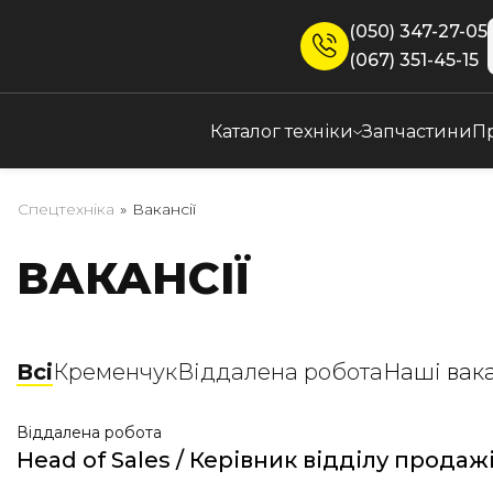
(050) 347-27-05
(067) 351-45-15
Каталог техніки
Запчастини
П
Спецтехніка
»
Вакансії
ВАКАНСІЇ
Всі
Кременчук
Віддалена робота
Наші вак
Віддалена робота
Head of Sales / Керівник відділу продаж