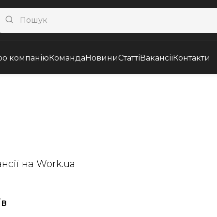
ро компанію
Команда
Новини
Статті
Вакансії
Контакти
ансії
на
Work.ua
ів