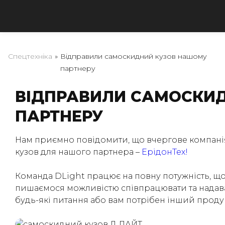
Спецтехніка
»
Відправили самоскидний кузов нашому
партнеру
ВІДПРАВИЛИ САМОСКИ
ПАРТНЕРУ
Нам приємно повідомити, що вчергове компані
кузов для нашого партнера –
ЕрідонТех!
Команда DLight працює на повну потужність, щ
пишаємося можливістю співпрацювати та надават
будь-які питання або вам потрібен інший продук