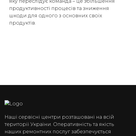
яку переслідує команда – це збільшення
продуктивності процесів та зниження
шкоди для одного з основних своїх
продуктів.
Наші сервісні центри розташовані на всій
території України. Оперативність та якість
наших ремонтних послуг забезпечується