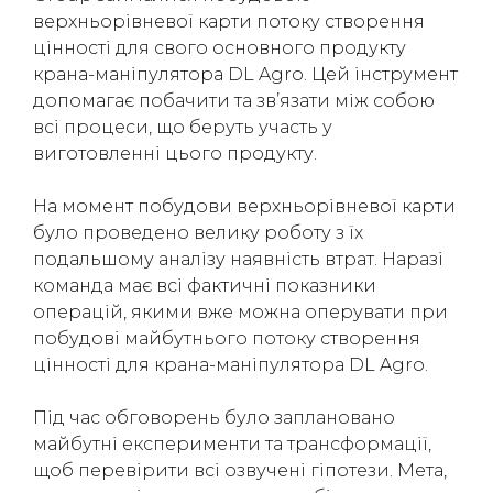
верхньорівневої карти потоку створення
(050) 347-27-05
цінності для свого основного продукту
(067) 351-45-15
крана-маніпулятора DL Agro. Цей інструмент
допомагає побачити та зв’язати між собою
всі процеси, що беруть участь у
виготовленні цього продукту.
На момент побудови верхньорівневої карти
було проведено велику роботу з їх
подальшому аналізу наявність втрат. Наразі
команда має всі фактичні показники
операцій, якими вже можна оперувати при
побудові майбутнього потоку створення
цінності для крана-маніпулятора DL Agro.
Під час обговорень було заплановано
майбутні експерименти та трансформації,
щоб перевірити всі озвучені гіпотези. Мета,