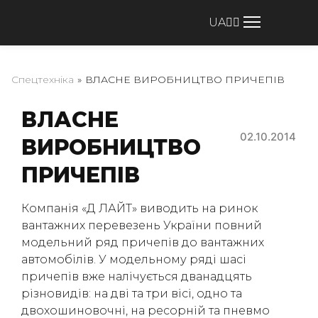
UA
Спецтехніка
»
ВЛАСНЕ ВИРОБНИЦТВО ПРИЧЕПІВ
ВЛАСНЕ
02.10.2014
ВИРОБНИЦТВО
ПРИЧЕПІВ
Компанія «Д ЛАЙТ» виводить на ринок
вантажних перевезень України повний
модельний ряд причепів до вантажних
автомобілів. У модельному ряді шасі
причепів вже налічується дванадцять
різновидів: на дві та три вісі, одно та
двохошиновочні, на ресорній та пневмо