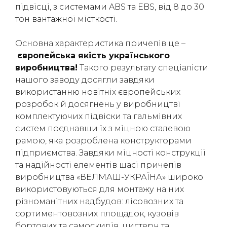
підвісці, з системами ABS та EBS, від 8 до 30
(050) 347-27-05
тон вантажної місткості.
(067) 351-45-15
Основна характеристика причепів це –
європейська якість українського
виробництва!
Такого результату спеціалісти
нашого заводу досягли завдяки
використанню новітніх європейських
розробок й досягнень у виробництві
комплектуючих підвіски та гальмівних
систем поєднавши їх з міцною сталевою
рамою, яка розроблена конструкторами
підприємства. Завдяки міцності конструкції
та надійності елементів шасі причепів
виробництва «ВЕЛМАШ-УКРАЇНА» широко
використовуються для монтажу на них
різноманітних надбудов: лісовозних та
сортиментовозних площадок, кузовів
бортових та самоскидів, цистерн та