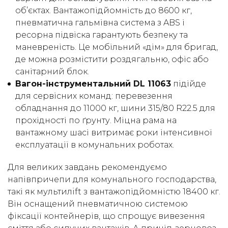
об’єктах. Вантажопідйомність до 8600 кг,
пневматична гальмівна система з ABS і
ресорна підвіска гарантують безпеку та
маневреність. Це мобільний «дім» для бригад,
де можна розмістити роздягальню, офіс або
санітарний блок.
Вагон-інструментальний DL 11063
підійде
для сервісних команд: перевезення
обладнання до 11000 кг, шини 315/80 R22.5 для
прохідності по ґрунту. Міцна рама на
вантажному шасі витримає роки інтенсивної
експлуатації в комунальних роботах.
Для великих завдань рекомендуємо
напівпричепи для комунального господарства,
такі як мультилift з вантажопідйомністю 18400 кг.
Він оснащений пневматичною системою
фіксації контейнерів, що спрощує вивезення