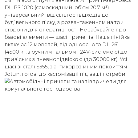
сміття або сипучих вантажів. А причіп-зерновоз
DL-PS 1020 (самоскидний, об’єм 20,7 м³)
універсальний: від сільгоспвідходів до
будівельного піску, з розвантаженням на три
сторони для оперативності. Не забувайте про
базові елементи — шасі причепів. Наша лінійка
включає 12 моделей, від одноосного DL-261
(4500 кг, з ручним гальмом і 24V-системою) до
тривісних з пневмопідвіскою (до 30000 кг). Усі
шасі зі сталі S355, з антикорозійним покриттям
Jotun, готові до кастомізації під ваші потреби.