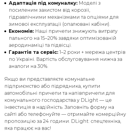
Адаптація під комуналку:
Моделі з
посиленим захистом від корозії,
гідравлічними механізмами та опціями для
зимової експлуатації (опалювані кабіни).
Економія:
Наші причепи знижують витрату
пального на 15–20% завдяки оптимізованій
аеродинаміці та підвісці.
Гарантія та сервіс:
1–2 роки + мережа центрів
по Україні. Вартість обслуговування нижча за
аналоги на 30%.
Якщо ви представляєте комунальне
підприємство або підрядника, купити
автомобільні причепи та напівпричепи для
комунального господарства у DLight — це
інвестиція в надійність. Заповніть форму на
сайті або телефонуйте — отримайте комерційну
пропозицію за 24 години. DLight: спецтехніка,
яка працює на вас!