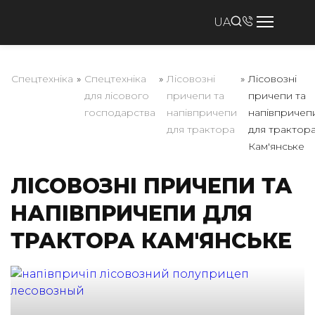
UA
Спецтехніка
»
Спецтехніка
»
Лісовозні
»
Лісовозні
для лісового
причепи та
причепи та
господарства
напівпричепи
напівпричеп
для трактора
для трактор
Кам'янське
ЛІСОВОЗНІ ПРИЧЕПИ ТА
НАПІВПРИЧЕПИ ДЛЯ
ТРАКТОРА КАМ'ЯНСЬКЕ