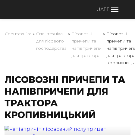
UA
Спецтехніка
»
Спецтехніка
»
Лісовозні
»
Лісовозні
для лісового
причепи та
причепи та
господарства
напівпричепи
напівпричеп
для трактора
для трактор
Кропивниць
ЛІСОВОЗНІ ПРИЧЕПИ ТА
НАПІВПРИЧЕПИ ДЛЯ
ТРАКТОРА
КРОПИВНИЦЬКИЙ