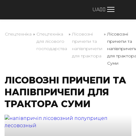
UA
Спецтехніка
»
Спецтехніка
»
Лісовозні
»
Лісовозні
для лісового
причепи та
причепи та
господарства
напівпричепи
напівпричеп
для трактора
для трактор
Суми
ЛІСОВОЗНІ ПРИЧЕПИ ТА
НАПІВПРИЧЕПИ ДЛЯ
ТРАКТОРА СУМИ