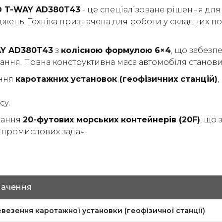
O T-WAY AD380T43
- це спеціалізоване рішення дл
іджень. Техніка призначена для роботи у складних 
AY AD380T43
з
колісною формулою 6×4
, що забезпе
нання. Повна конструктивна маса автомобіля станов
ення
каротажних установок (геофізичних станцій)
су.
вання
20-футових морських контейнерів (20F)
, що
 промислових задач.
начення
везення каротажної установки (геофізичної станції)