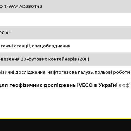
O T-WAY AD380T43
00 кг
тажні станції, спецобладнання
везення 20-футових контейнерів (20F)
ізичні дослідження, нафтогазова галузь, польові роботи
для геофізичних досліджень IVECO в Україні
з оф