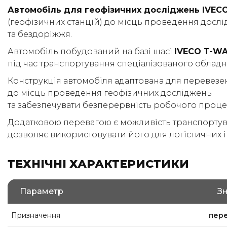
Автомобіль для геофізичних досліджень IVEC
(геофізичних станцій) до місць проведення досл
та бездоріжжя.
Автомобіль побудований на базі шасі
IVECO T-W
під час транспортування спеціалізованого облад
Конструкція автомобіля адаптована для перевез
до місць проведення геофізичних досліджень
та забезпечувати безперервність робочого проце
Додатковою перевагою є можливість транспорту
дозволяє використовувати його для логістичних і
ТЕХНІЧНІ ХАРАКТЕРИСТИКИ
Параметр
З
Призначення
пере