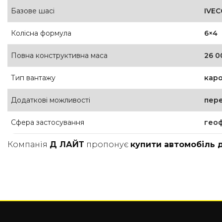
Базове шасі
IVEC
Колісна формула
6×4
Повна конструктивна маса
26 0
Тип вантажу
каро
Додаткові можливості
пере
Сфера застосування
геоф
Компанія
Д ЛАЙТ
пропонує
купити автомобіль 