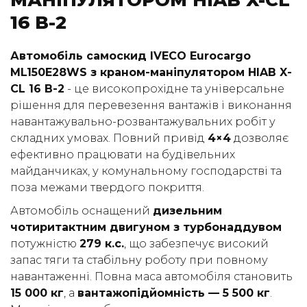
МАНІПУЛЯТОРОМ HIAB X-CL
16 B-2
(050) 347-27-05
(067) 351-45-15
Автомобіль самоскид IVECO Eurocargo
ML150E28WS з краном-маніпулятором HIAB X-
CL 16 B-2
- це високопрохідне та універсальне
рішення для перевезення вантажів і виконання
навантажувально-розвантажувальних робіт у
складних умовах. Повний привід
4×4
дозволяє
ефективно працювати на будівельних
майданчиках, у комунальному господарстві та
поза межами твердого покриття.
Автомобіль оснащений
дизельним
чотиритактним двигуном з турбонаддувом
потужністю
279 к.с.
, що забезпечує високий
запас тяги та стабільну роботу при повному
навантаженні. Повна маса автомобіля становить
15 000 кг
, а
вантажопідйомність — 5 500 кг
.