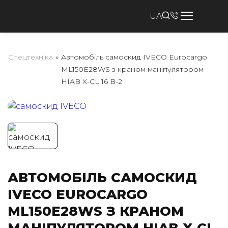
UA
Спецтехніка
»
Автомобіль самоскид IVECO Eurocargo
ML150E28WS з краном маніпулятором
HIAB X-CL 16 B-2
АВТОМОБІЛЬ САМОСКИД
IVECO EUROCARGO
ML150E28WS З КРАНОМ