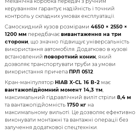
Механічна коробка передач з ручним
керуванням гарантує надійність і точний
контроль у складних умовах експлуатації.
Самоскидний кузов розмірами
4650 × 2550 ×
1200 мм
передбачає
вивантаження на три
сторони
, що значно підвищує універсальність
використання автомобіля. Додатково в кузові
встановлений
поворотний коник
, який
дозволяє транспортувати труби за умови
використання причепа
ПРЛ 0512
.
Кран-маніпулятор
HIAB X-CL 16 B-2
має
вантажопідйомний момент 14,3 тм
,
максимальний гідравлічний виліт стріли
8,4 м
та вантажопідйомність
1750 кг
на
максимальному вильоті. Це дозволяє ефективно
виконувати монтажні та вантажні операції без
залучення додаткової спецтехніки.