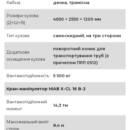
Кабіна
денна, тримісна
Розміри кузова
4650 × 2550 × 1200 мм
(Д×Ш×В)
Тип кузова
самоскидний, на три сторони
поворотний коник для
Додаткове
транспортування труб (з
оснащення кузова
причепом ПРЛ 0512)
Вантажопідйомність
5 500 кг
Кран-маніпулятор HIAB X-CL 16 B-2
Вантажопідйомний
14,3 тм
момент
Максимальний виліт
8,4 м
стріли