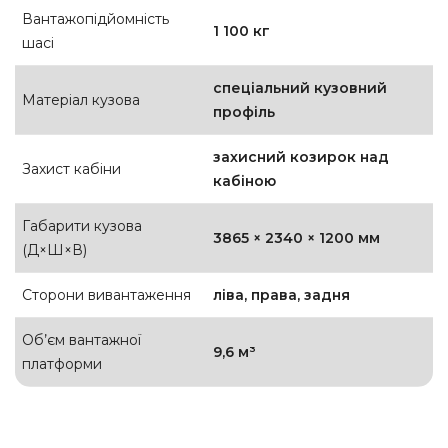
Вантажопідйомність
1 100 кг
шасі
спеціальний кузовний
Матеріал кузова
профіль
захисний козирок над
Захист кабіни
кабіною
Габарити кузова
3865 × 2340 × 1200 мм
(Д×Ш×В)
Сторони вивантаження
ліва, права, задня
Об’єм вантажної
9,6 м³
платформи