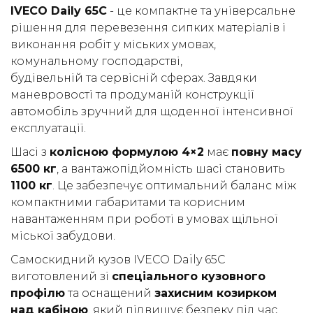
IVECO Daily 65C
- це компактне та універсальне
(050) 347-27-05
рішення для перевезення сипких матеріалів і
(067) 351-45-15
виконання робіт у міських умовах,
комунальному господарстві,
будівельній та сервісній сферах. Завдяки
маневровості та продуманій конструкції
автомобіль зручний для щоденної інтенсивної
експлуатації.
Шасі з
колісною формулою 4×2
має
повну масу
6500 кг
, а вантажопідйомність шасі становить
1100 кг
. Це забезпечує оптимальний баланс між
компактними габаритами та корисним
навантаженням при роботі в умовах щільної
міської забудови.
Самоскидний кузов IVECO Daily 65C
виготовлений зі
спеціального кузовного
профілю
та оснащений
захисним козирком
над кабіною
, який підвищує безпеку під час