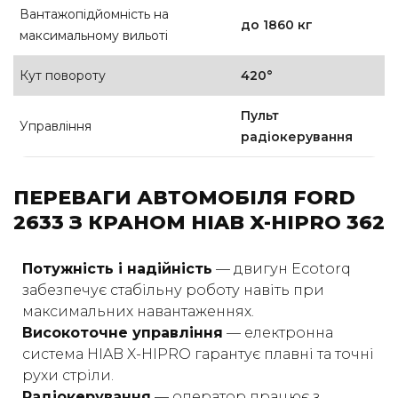
Вантажопідйомність на
до 1860 кг
максимальному вильоті
Кут повороту
420°
Пульт
Управління
радіокерування
ПЕРЕВАГИ АВТОМОБІЛЯ FORD
2633 З КРАНОМ HIAB X-HIPRO 362
Потужність і надійність
— двигун Ecotorq
забезпечує стабільну роботу навіть при
максимальних навантаженнях.
Високоточне управління
— електронна
система HIAB X-HIPRO гарантує плавні та точні
рухи стріли.
Радіокерування
— оператор працює з