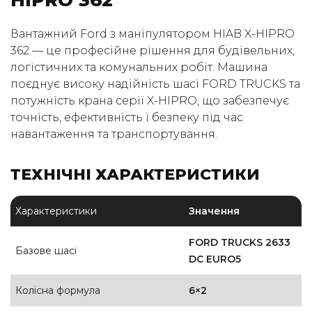
HIPRO 362
(050) 347-27-05
Вантажний Ford з маніпулятором HIAB X-HIPRO
(067) 351-45-15
362 — це професійне рішення для будівельних,
логістичних та комунальних робіт. Машина
поєднує високу надійність шасі FORD TRUCKS та
потужність крана серії X-HIPRO, що забезпечує
точність, ефективність і безпеку під час
навантаження та транспортування.
ТЕХНІЧНІ ХАРАКТЕРИСТИКИ
Характеристики
Значення
FORD TRUCKS 2633
Базове шасі
DC EURO5
Колісна формула
6×2