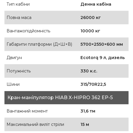
Тип кабіни
Денна кабіна
Повна маса
26000 кг
Вантажопідйомність
10000 кг
Габарити платформи (Д×Ш×В)
5700×2550×600 мм
Двигун
Ecotorq 9 л, дизель
Потужність
330 к.с.
Шини
315/70R22,5
Кран-маніпулятор HIAB X-HIPRO 362 EP-5
Вантажний момент
31,6 тм
Максимальний виліт стріли
15 м