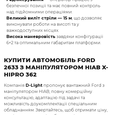
безпечної позиції та має повний контроль
над підйомними операціями.
Великий виліт стріли — 15 м
, що дозволяє
виконувати роботи на висоті та у
важкодоступних місцях.
Висока маневровість
завдяки конфігурації
6×2 та оптимальним габаритам платформи.
КУПИТИ АВТОМОБІЛЬ FORD
2633 З МАНІПУЛЯТОРОМ HIAB X-
HIPRO 362
Компанія
D-Light
пропонує вантажний Ford з
маніпулятором HIAB, повну комерційну
консультацію, адаптацію під задачі та
можливість доукомплектації спеціальним
обладнанням. Звертайтесь, щоб отримати ціну,