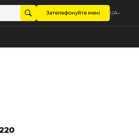
Зателефонуйте мені
UA
220