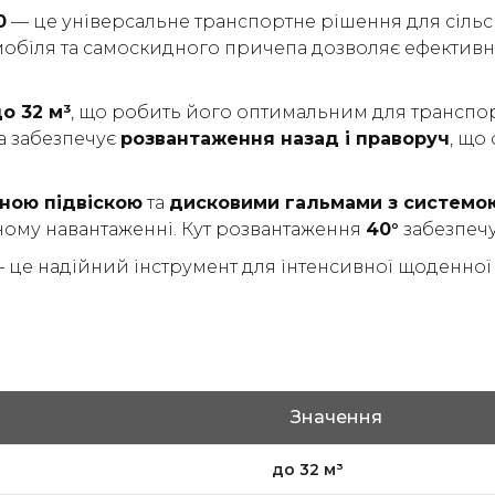
0
— це універсальне транспортне рішення для сільс
омобіля та самоскидного причепа дозволяє ефективн
о 32 м³
, що робить його оптимальним для транспорт
а забезпечує
розвантаження назад і праворуч
, що
ною підвіскою
та
дисковими гальмами з системо
ному навантаженні. Кут розвантаження
40°
забезпечу
е надійний інструмент для інтенсивної щоденної екс
Значення
до 32 м³