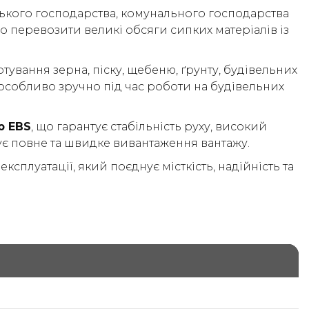
ького господарства, комунального господарства
о перевозити великі обсяги сипких матеріалів із
ування зерна, піску, щебеню, ґрунту, будівельних
 особливо зручно під час роботи на будівельних
ю EBS
, що гарантує стабільність руху, високий
є повне та швидке вивантаження вантажу.
плуатації, який поєднує місткість, надійність та