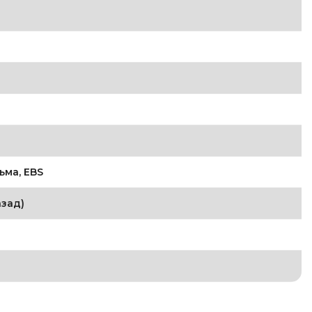
ьма, EBS
азад)