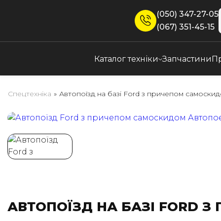
(050) 347-27-05
(067) 351-45-15
Каталог техніки
Запчастини
П
Спецтехніка
»
Автопоїзд на базі Ford з причепом самоски
АВТОПОЇЗД НА БАЗІ FORD З