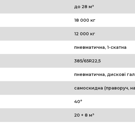
до 28 м³
18 000 кг
12 000 кг
пневматична, 1-скатна
385/65R22,5
пневматична, дискові гал
самоскидна (праворуч, н
40°
20 + 8 м³