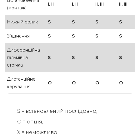
Встановлення
I, II
I, II
II, III
II, III
(монтаж)
Нижній ролик
S
S
S
S
З’єднання
S
S
S
S
Диференційна
гальмівна
S
S
S
S
стрічка
Дистанційне
O
O
O
O
керування
S = встановлений послідовно,
О = опція,
Х = неможливо