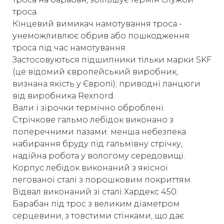
троса.
Кінцевий вимикач намотування троса -
унеможливлює обрив або пошкодження
троса під час намотування.
Застосовуються підшипники тільки марки SKF
(це відомий європейський виробник,
визнана якість у Європі); приводні ланцюги
від виробника Rexnord.
Вали і зірочки термічно оброблені.
Стрічкове гальмо лебідок виконано з
поперечними пазами: менша небезпека
набирання бруду під гальмівну стрічку,
надійна робота у вологому середовищі.
Корпус лебідок виконаний з якісної
легованої сталі з порошковим покриттям.
Відвал виконаний зі сталі Хардекс 450.
Барабан під трос з великим діаметром
серцевини, з товстими стінками, що дає