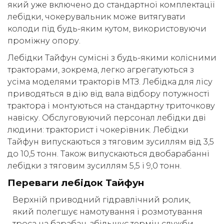
який уже включено до стандартної комплектації
лебідки, чокерувальник може витягувати
колоди під будь-яким кутом, використовуючи
проміжну опору.
Лебідки Тайфун сумісні з будь-якими колісними
тракторами, зокрема, легко агрегатуються з
усіма моделями тракторів МТЗ. Лебідка для лісу
приводяться в дію від вала відбору потужності
трактора і монтуються на стандартну триточкову
навіску. Обслуговуючий персонал лебідки дві
людини: тракторист і чокерівник. Лебідки
Тайфун випускаються з тяговим зусиллям від 3,5
до 10,5 тонн. Також випускаються двобарабанні
лебідки з тяговим зусиллям 5,5 і 9,0 тонн.
Переваги лебідок Тайфун
Верхній приводний гідравлічний ролик,
який полегшує намотування і розмотування
троса на барабан, збільшує термін служби