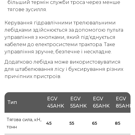
більший термін служби троса через менше
тягове зусилля.
Керування гідравлічними трелювальними
лебідками здійснюється за допомогою пульта
управління з кнопками, який під'єднується
кабелем до електросистеми трактора. Таке
управління зручне, безпечне і нескладне.
Додатково лебідка може використовуватися
для штабелювання лісу і буксирування різних
причіпних пристроїв.
EGV
EGV
EGV
EGV
Тип
45AHK
55AHK
65AHK
85AHK
Тягова сила, кН,
45
55
65
85
тонн