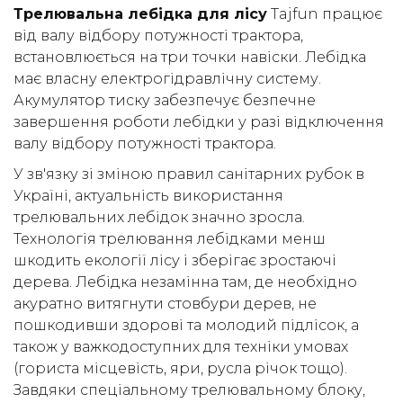
Трелювальна лебідка для лісу
Tajfun працює
(050) 347-27-05
від валу відбору потужності трактора,
(067) 351-45-15
встановлюється на три точки навіски. Лебідка
має власну електрогідравлічну систему.
Акумулятор тиску забезпечує безпечне
завершення роботи лебідки у разі відключення
валу відбору потужності трактора.
У зв'язку зі зміною правил санітарних рубок в
Україні, актуальність використання
трелювальних лебідок значно зросла.
Технологія трелювання лебідками менш
шкодить екології лісу і зберігає зростаючі
дерева. Лебідка незамінна там, де необхідно
акуратно витягнути стовбури дерев, не
пошкодивши здорові та молодий підлісок, а
також у важкодоступних для техніки умовах
(гориста місцевість, яри, русла річок тощо).
Завдяки спеціальному трелювальному блоку,