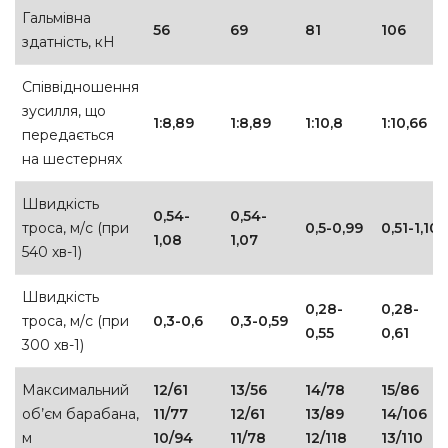
Гальмівна
56
69
81
106
здатність, кН
Співвідношення
зусилля, що
1:8,89
1:8,89
1:10,8
1:10,66
передається
на шестернях
Швидкість
0,54-
0,54-
троса, м/с (при
0,5-0,99
0,51-1,10
1,08
1,07
540 хв-1)
Швидкість
0,28-
0,28-
троса, м/с (при
0,3-0,6
0,3-0,59
0,55
0,61
300 хв-1)
Максимальний
12/61
13/56
14/78
15/86
об’єм барабана,
11/77
12/61
13/89
14/106
м
10/94
11/78
12/118
13/110