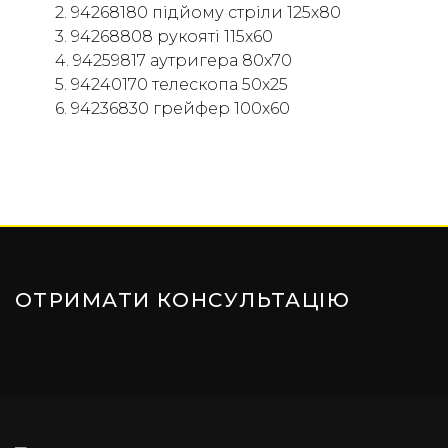
2. 94268180 підйому стріли 125х80
3. 94268808 рукояті 115х60
4. 94259817 аутригера 80х70
5. 94240170 телескопа 50х25
6. 94236830 грейфер 100х60
ОТРИМАТИ КОНСУЛЬТАЦІЮ