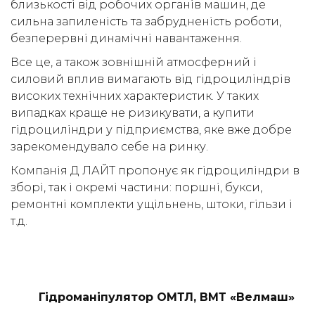
близькості від робочих органів машин, де
сильна запиленість та забрудненість роботи,
(050) 347-27-05
безперервні динамічні навантаження.
(067) 351-45-15
Все це, а також зовнішній атмосферний і
силовий вплив вимагають від гідроциліндрів
високих технічних характеристик. У таких
випадках краще не ризикувати, а купити
гідроциліндри у підприємства, яке вже добре
зарекомендувало себе на ринку.
Компанія Д ЛАЙТ пропонує як гідроциліндри в
зборі, так і окремі частини: поршні, букси,
ремонтні комплекти ущільнень, штоки, гільзи і
т.д.
Гідроманіпулятор ОМТЛ, ВМТ «Велмаш»