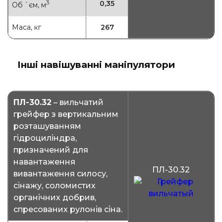
3
0,35
Об `єм, м
Маса, кг
267
Інші навішуванні маніпулятори
ПЛ-30.32
– вильчатий
грейфер з вертикальним
розташуванням
гідроциліндра,
призначений для
навантаження
ПЛ-30.32
вивантаження силосу,
сінажу, соломистих
органічних добрив,
спресованих рулонів сіна.