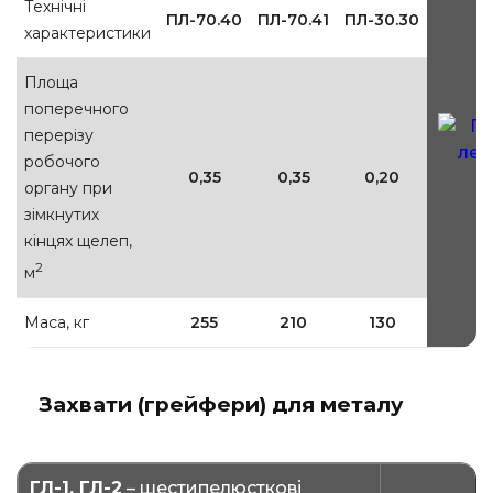
Технічні
ПЛ-70.40
ПЛ-70.41
ПЛ-30.30
характеристики
Площа
П
поперечного
перерізу
робочого
0,35
0,35
0,20
органу при
зімкнутих
кінцях щелеп,
2
м
Маса, кг
255
210
130
Захвати (грейфери) для металу
ГЛ-1, ГЛ-2
– шестипелюсткові