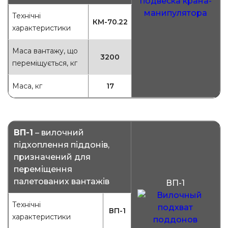
Технічні
КМ-70.22
характеристики
Маса вантажу, що
3200
переміщується, кг
Маса, кг
17
ВП-1
– вилочний
підхоплення піддонів,
призначений для
переміщення
палетованих вантажів
ВП-1
Технічні
ВП-1
характеристики