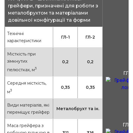
грейфери, призначені для роботи з
металобрухтом та матеріалами
довільної конфігурації та форми
Технічні
ГЛ-1
ГЛ-2
характеристики
Місткість при
зімкнутих
0,2
0,2
3
пелюстках, м
ГЛ-1
Середня місткість,
0,35
0,35
3
м
Види матеріалів, які
Металобрухт та ін.
переміщує грейфер
ГЛ-
Маса грейфера з
робочою рідиною в
311
316