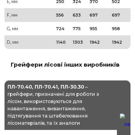
Е, мм
250
324
370
502
F, мм
556
633
697
697
G, мм
724
775
955
958
D, мм
1140
1303
1942
1942
Грейфери лісові інших виробників
ПЛ-70.40, ПЛ-70.41, ПЛ-30.30
–
грейфери, призначені для роботи з
лісом, використовуються для
П
навантаження, вивантаження,
П
підтягування та штабелювання
лісоматеріалів, та їх аналоги