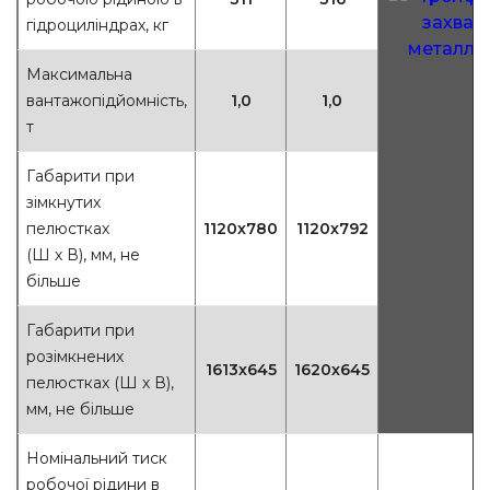
гідроциліндрах, кг
Максимальна
вантажопідйомність,
1,0
1,0
т
Габарити при
зімкнутих
пелюстках
1120х780
1120х792
(Ш х В), мм, не
більше
Габарити при
розімкнених
1613х645
1620х645
пелюстках (Ш х В),
мм, не більше
Номінальний тиск
робочої рідини в