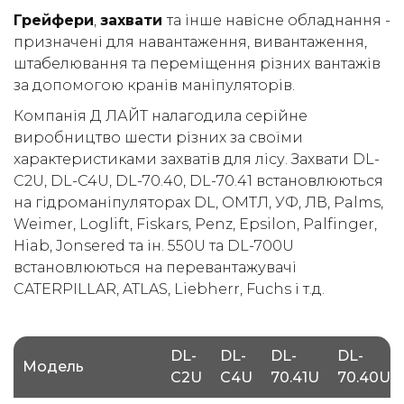
Грейфери
,
захвати
та інше навісне обладнання -
(050) 347-27-05
призначені для навантаження, вивантаження,
(067) 351-45-15
штабелювання та переміщення різних вантажів
за допомогою кранів маніпуляторів.
Компанія Д ЛАЙТ налагодила серійне
виробництво шести різних за своїми
характеристиками захватів для лісу. Захвати DL-
C2U, DL-C4U, DL-70.40, DL-70.41 встановлюються
на гідроманіпуляторах DL, ОМТЛ, УФ, ЛВ, Palms,
Weimer, Loglift, Fiskars, Penz, Epsilon, Palfinger,
Hiab, Jonsered та ін. 550U та DL-700U
встановлюються на перевантажувачі
CATERPILLAR, ATLAS, Liebherr, Fuchs і т.д.
DL-
DL-
DL-
DL-
Модель
C2U
C4U
70.41U
70.40U