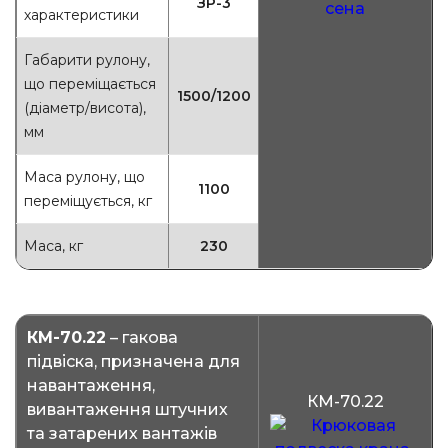
ЗР-3
характеристики
Габарити рулону,
що переміщається
1500/1200
(діаметр/висота),
мм
Маса рулону, що
1100
переміщується, кг
Маса, кг
230
КМ-70.22
– гакова
підвіска, призначена для
навантаження,
КМ-70.22
вивантаження штучних
та затарених вантажів