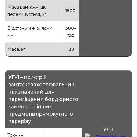
Маса вантажу, що
1500
переміщується, кг
Відстань між вилами,
300-
мм
750
Маса, кг
120
УГ-1
– пристрій
вантажозахоплювальний,
призначений для
переміщення бордюрного
каменю та інших
предметів прямокутного
перерізу
УГ-1
Технічні