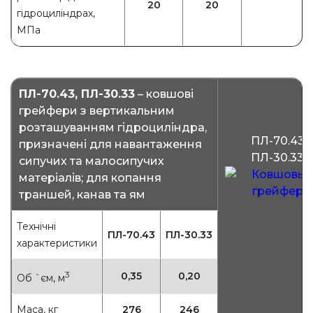
20
20
гідроциліндрах,
МПа
ПЛ-70.43, ПЛ-30.33
– ковшові
грейфери з вертикальним
розташуванням гідроциліндра,
ПЛ-70.43
призначені для навантаження
ПЛ-30.33
сипучих та малосипучих
матеріалів; для копання
траншей, канав та ям
Технічні
ПЛ-70.43
ПЛ-30.33
характеристики
3
0,35
0,20
Об `єм, м
Маса, кг
276
246