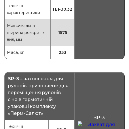
Технічні
ПЛ-30.32
характеристики
Максимальна
ширина розкриття
1575
вил, мм
Маса, кг
253
ЗР-3
– захоплення для
рулонів, призначене для
переміщення рулонів
сіна в герметичній
упаковці комплексу
«Перм-Салют»
ЗР-3
Технічні