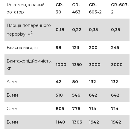
Рекомендований
GR-
GR-
GR-
GR-603-
ротатор
30
463
603-2
2
Площа поперечного
0,18
0,22
0,35
0,35
2
перерізу, м
Власна вага, кг
98
123
200
245
Вантажопідйомність,
1000
1350
3000
3000
кг
А, мм
42
80
132
132
В, мм
510
546
642
642
С, мм
805
776
714
714
В, мм
1140
1303
1942
1942