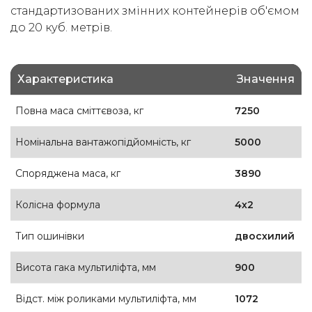
стандартизованих змінних контейнерів об'ємом
(050) 347-27-05
до 20 куб. метрів.
(067) 351-45-15
Характеристика
Значення
Повна маса сміттєвоза, кг
7250
Номінальна вантажопідйомність, кг
5000
Споряджена маса, кг
3890
Колісна формула
4х2
Тип ошинівки
двосхилий
Висота гака мультиліфта, мм
900
Відст. між роликами мультиліфта, мм
1072