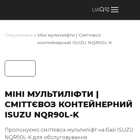
UA
Спецтехніка
»
Міні мультиліфти | Сміттєвоз
контейнерний ISUZU NQR90L-K
МІНІ МУЛЬТИЛІФТИ |
СМІТТЄВОЗ КОНТЕЙНЕРНИЙ
ISUZU NQR90L-K
Пропонуємо сміттєвоз-мультиліфт на базі ISUZU
NQR90L-K для обслуговування