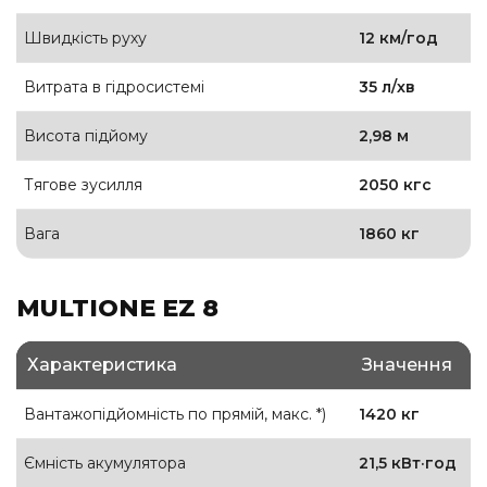
Швидкість руху
12 км/год
Витрата в гідросистемі
35 л/хв
Висота підйому
2,98 м
Тягове зусилля
2050 кгс
Вага
1860 кг
MULTIONE EZ 8
Характеристика
Значення
Вантажопідйомність по прямій, макс. *)
1420 кг
Ємність акумулятора
21,5 кВт·год