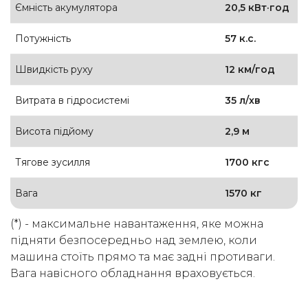
Ємність акумулятора
20,5 кВт·год
Потужність
57 к.с.
Швидкість руху
12 км/год
Витрата в гідросистемі
35 л/хв
Висота підйому
2,9 м
Тягове зусилля
1700 кгс
Вага
1570 кг
(*) - максимальне навантаження, яке можна
підняти безпосередньо над землею, коли
машина стоїть прямо та має задні противаги.
Вага навісного обладнання враховується.