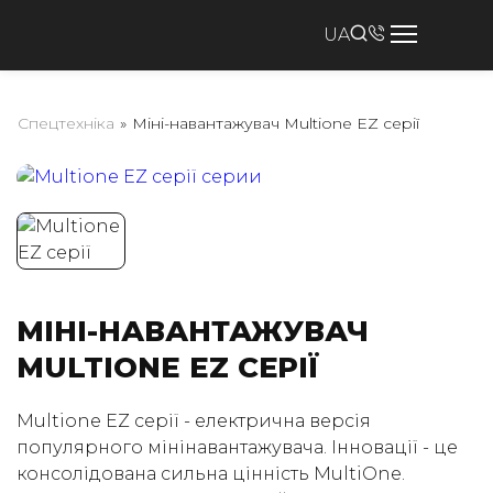
UA
Спецтехніка
»
Міні-навантажувач Multione EZ серії
МІНІ-НАВАНТАЖУВАЧ
MULTIONE EZ СЕРІЇ
Multione EZ серії - електрична версія
популярного мінінавантажувача. Інновації - це
консолідована сильна цінність MultiOne.