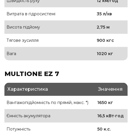
Швидкість руху
12 км/год
Витрата в гідросистемі
35 л/хв
Висота підйому
2,75 м
Тягове зусилля
900 кгс
Вага
1020 кг
MULTIONE EZ 7
Характеристика
Значення
Вантажопідйомність по прямій, макс. *)
1650 кг
Ємність акумулятора
16,5 кВт·год
Потужність
50 к.с.