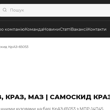
ро компанію
Команда
Новини
Статті
Вакансії
Контакти
скид КрАЗ-65053
 КРАЗ, МАЗ | САМОСКИД КРАЗ
інними кузовами на базі КрАЗ-65053 з МПР-14П45.