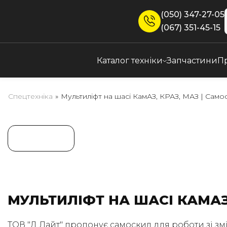
(050) 347-27-05
(067) 351-45-15
Каталог техніки
Запчастини
П
Спецтехніка
»
Мультиліфт на шасі КамАЗ, КРАЗ, МАЗ | Само
МУЛЬТИЛІФТ НА ШАСІ КАМАЗ,
ТОВ "Д Лайт" пропонує самоскид для роботи зі зм