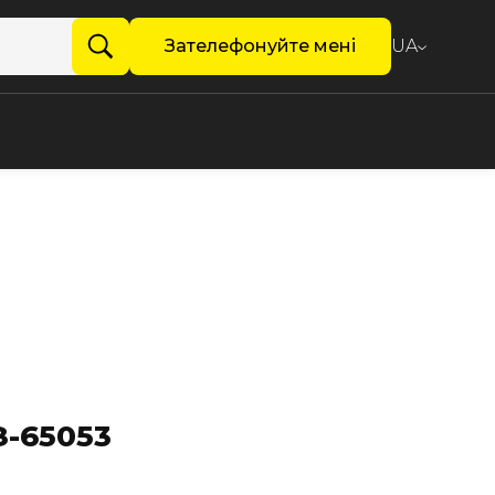
Зателефонуйте мені
UA
-65053