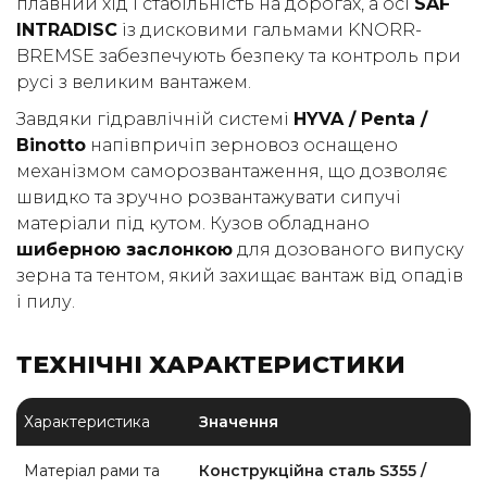
плавний хід і стабільність на дорогах, а осі
SAF
INTRADISC
із дисковими гальмами KNORR-
BREMSE забезпечують безпеку та контроль при
русі з великим вантажем.
Завдяки гідравлічній системі
HYVA / Penta /
Binotto
напівпричіп зерновоз оснащено
механізмом саморозвантаження, що дозволяє
швидко та зручно розвантажувати сипучі
матеріали під кутом. Кузов обладнано
шиберною заслонкою
для дозованого випуску
зерна та тентом, який захищає вантаж від опадів
і пилу.
ТЕХНІЧНІ ХАРАКТЕРИСТИКИ
Характеристика
Значення
Матеріал рами та
Конструкційна сталь S355 /