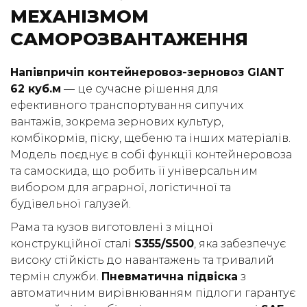
МЕХАНІЗМОМ
(050) 347-27-05
САМОРОЗВАНТАЖЕННЯ
(067) 351-45-15
Напівпричіп контейнеровоз-зерновоз GIANT
62 куб.м
— це сучасне рішення для
ефективного транспортування сипучих
вантажів, зокрема зернових культур,
комбікормів, піску, щебеню та інших матеріалів.
Модель поєднує в собі функції контейнеровоза
та самоскида, що робить її універсальним
вибором для аграрної, логістичної та
будівельної галузей.
Рама та кузов виготовлені з міцної
конструкційної сталі
S355/S500
, яка забезпечує
високу стійкість до навантажень та тривалий
термін служби.
Пневматична підвіска
з
автоматичним вирівнюванням підлоги гарантує