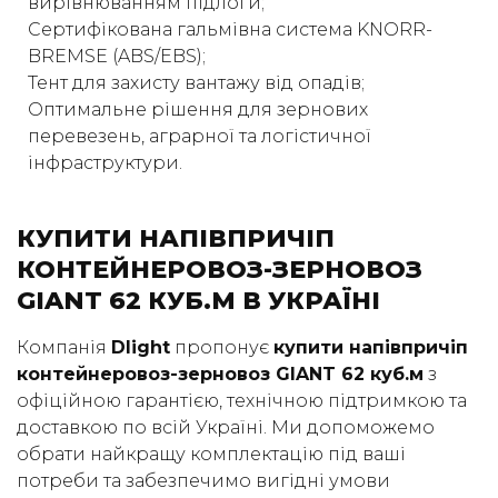
вирівнюванням підлоги;
Сертифікована гальмівна система KNORR-
BREMSE (ABS/EBS);
Тент для захисту вантажу від опадів;
Оптимальне рішення для зернових
перевезень, аграрної та логістичної
інфраструктури.
КУПИТИ НАПІВПРИЧІП
КОНТЕЙНЕРОВОЗ-ЗЕРНОВОЗ
GIANT 62 КУБ.М В УКРАЇНІ
Компанія
Dlight
пропонує
купити напівпричіп
контейнеровоз-зерновоз GIANT 62 куб.м
з
офіційною гарантією, технічною підтримкою та
доставкою по всій Україні. Ми допоможемо
обрати найкращу комплектацію під ваші
потреби та забезпечимо вигідні умови