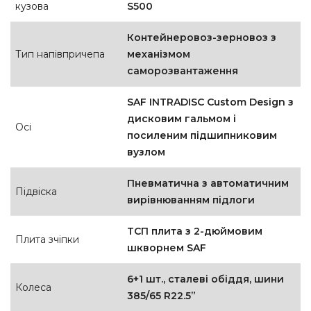
кузова
S500
Контейнеровоз-зерновоз з
Тип напівпричепа
механізмом
саморозвантаження
SAF INTRADISC Custom Design з
дисковим гальмом і
Осі
посиленим підшипниковим
вузлом
Пневматична з автоматичним
Підвіска
вирівнюванням підлоги
ТСП плита з 2-дюймовим
Плита зчіпки
шкворнем SAF
6+1 шт., сталеві обіддя, шини
Колеса
385/65 R22.5”