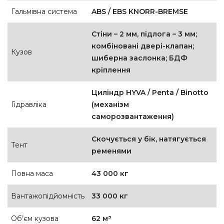
Гальмівна система
ABS / EBS KNORR-BREMSE
Стіни – 2 мм, підлога – 3 мм;
комбіновані двері-клапан;
Кузов
шиберна заслонка; БДФ
кріплення
Циліндр HYVA / Penta / Binotto
Гідравліка
(механізм
саморозвантаження)
Скочується у бік, натягується
Тент
ременями
Повна маса
43 000 кг
Вантажопідйомність
33 000 кг
Об’єм кузова
62 м³