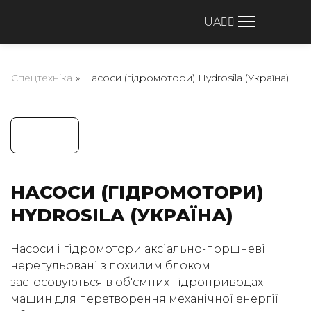
UA
Спецтехніка
»
Насоси (гідромотори) Hydrosila (Україна)
НАСОСИ (ГІДРОМОТОРИ)
HYDROSILA (УКРАЇНА)
Насоси і гідромотори аксіально-поршневі
нерегульовані з похилим блоком
застосовуються в об'ємних гідроприводах
машин для перетворення механічної енергії