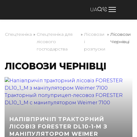
UA
Спецтехніка
»
Спецтехніка для
»
Лісовози
»
Лісовози
лісового
і
Чернівці
господарства
розпуски
ЛІСОВОЗИ ЧЕРНІВЦІ
НАПІВПРИЧІП ТРАКТОРНИЙ
ЛІСОВІЗ FORESTER DL10-1-M З
МАНІПУЛЯТОРОМ WEIMER