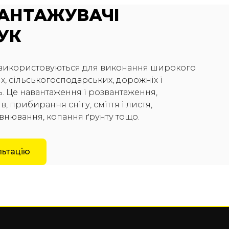
ВАНТАЖУВАЧІ
УК
 використовуються для виконання широкого
, сільськогосподарських, дорожніх і
. Це навантаження і розвантаження,
, прибирання снігу, сміття і листя,
внювання, копання ґрунту тощо.
льтацію