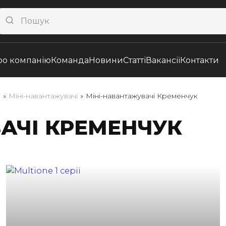
ро компанію
Команда
Новини
Статті
Вакансії
Контакти
а
»
Міні-навантажувачі
»
Міні-навантажувачі Кременчук
АЧІ КРЕМЕНЧУК