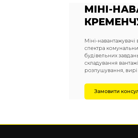
МІНІ-НА
КРЕМЕНЧ
Міні-навантажувачі
спектра комунальних
будівельних завдань
складування вантажів
розпушування, вирі
Замовити консу