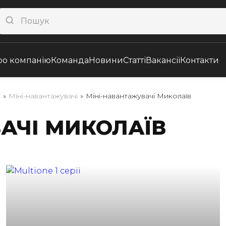
ро компанію
Команда
Новини
Статті
Вакансії
Контакти
а
»
Міні-навантажувачі
»
Міні-навантажувачі Миколаїв
АЧІ МИКОЛАЇВ