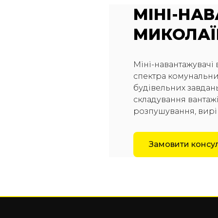
МІНІ-НА
МИКОЛАЇ
Міні-навантажувачі
спектра комунальних
будівельних завдань
складування вантажів
розпушування, вирі
Замовити консу