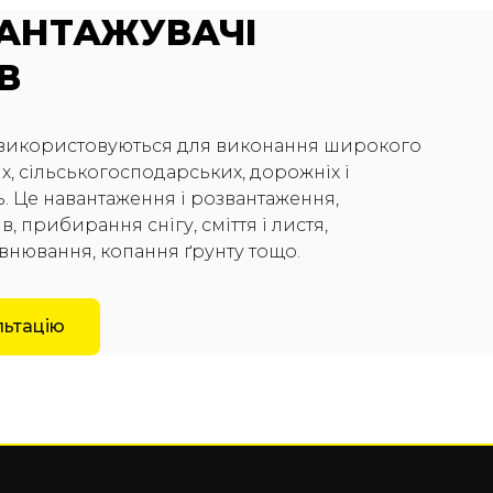
ВАНТАЖУВАЧІ
В
 використовуються для виконання широкого
, сільськогосподарських, дорожніх і
. Це навантаження і розвантаження,
, прибирання снігу, сміття і листя,
внювання, копання ґрунту тощо.
льтацію