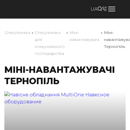
UA
Спецтехніка
»
Спецтехніка
»
Міні-
»
Міні-
для
навантажувачі
навантажува
комунального
Тернопіль
господарства
МІНІ-НАВАНТАЖУВАЧІ
ТЕРНОПІЛЬ