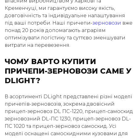
власним виробництвом у Харкові та
Кременчуці, ми гарантуємо високу якість,
довговічність та індивідуальне налаштування
під ваші потреби. Наші причепи-
зерновози
вже
понад 20 років допомагають аграріям
оптимізувати логістику та суттєво зменшувати
витрати на перевезення.
ЧОМУ ВАРТО КУПИТИ
ПРИЧЕПИ-ЗЕРНОВОЗИ САМЕ У
DLIGHT?
В асортименті DLight представлені різні моделі
причепів-зерновозів, зокрема двовісний
прицеп-зерновоз DL ПС-1220, прицеп-самоскид
зерновозний DL-ПС 1230, прицеп-зерновоз DL-
ПС 1020 та прицеп-зерновоз самоскид. Усі
моделі оснащені самоскидними кузовами для