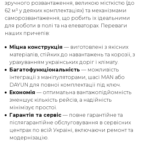
зручного розвантаження, великою місткістю (до
62 м³ у деяких комплектаціях) та механізмами
саморозвантаження, що робить їх ідеальними
для роботи в полі та на елеваторах. Переваги
наших причепів:
Міцна конструкція
— виготовлені з якісних
матеріалів, стійких до навантажень та корозії, з
урахуванням українських доріг і клімату.
Багатофункціональність
— можливість
інтеграції з маніпуляторами, шасі MAN або
DAYUN для повної комплектації під ключ.
Економія
— оптимальна вантажопідйомність
зменшує кількість рейсів, а надійність
мінімізує простої.
Гарантія та сервіс
— повне гарантійне та
післягарантійне обслуговування в сервісних
центрах по всій Україні, включаючи ремонт та
модернізацію.