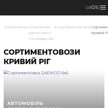
UA
Спецтехніка
»
Спецтехніка
»
Сортиментовози
»
Сортиме
для лісового
Кривий Р
господарства
СОРТИМЕНТОВОЗИ
КРИВИЙ РІГ
АВТОМОБІЛЬ